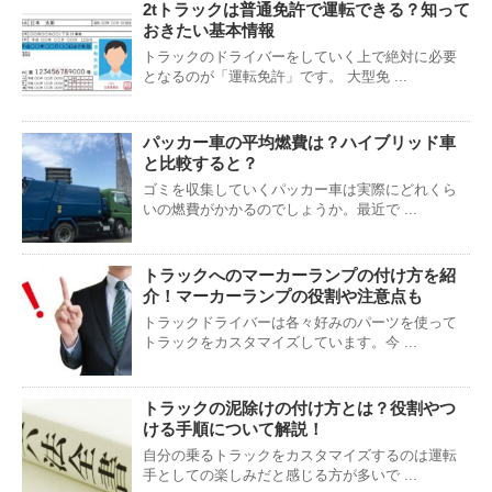
2tトラックは普通免許で運転できる？知って
おきたい基本情報
トラックのドライバーをしていく上で絶対に必要
となるのが「運転免許」です。 大型免 ...
パッカー車の平均燃費は？ハイブリッド車
と比較すると？
ゴミを収集していくパッカー車は実際にどれくら
いの燃費がかかるのでしょうか。最近で ...
トラックへのマーカーランプの付け方を紹
介！マーカーランプの役割や注意点も
トラックドライバーは各々好みのパーツを使って
トラックをカスタマイズしています。今 ...
トラックの泥除けの付け方とは？役割やつ
ける手順について解説！
自分の乗るトラックをカスタマイズするのは運転
手としての楽しみだと感じる方が多いで ...