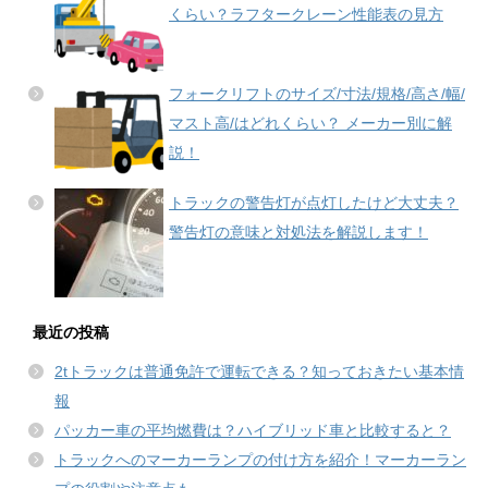
くらい？ラフタークレーン性能表の見方
フォークリフトのサイズ/寸法/規格/高さ/幅/
マスト高/はどれくらい？ メーカー別に解
説！
トラックの警告灯が点灯したけど大丈夫？
警告灯の意味と対処法を解説します！
最近の投稿
2tトラックは普通免許で運転できる？知っておきたい基本情
報
パッカー車の平均燃費は？ハイブリッド車と比較すると？
トラックへのマーカーランプの付け方を紹介！マーカーラン