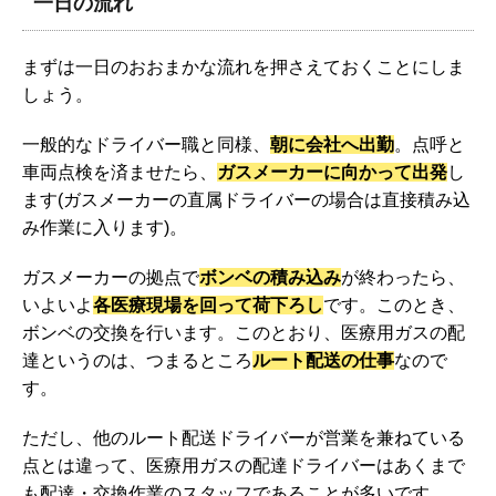
一日の流れ
まずは一日のおおまかな流れを押さえておくことにしま
しょう。
一般的なドライバー職と同様、
朝に会社へ出勤
。点呼と
車両点検を済ませたら、
ガスメーカーに向かって出発
し
ます(ガスメーカーの直属ドライバーの場合は直接積み込
み作業に入ります)。
ガスメーカーの拠点で
ボンベの積み込み
が終わったら、
いよいよ
各医療現場を回って荷下ろし
です。このとき、
ボンベの交換を行います。このとおり、医療用ガスの配
達というのは、つまるところ
ルート配送の仕事
なので
す。
ただし、他のルート配送ドライバーが営業を兼ねている
点とは違って、医療用ガスの配達ドライバーはあくまで
も配達・交換作業のスタッフであることが多いです。