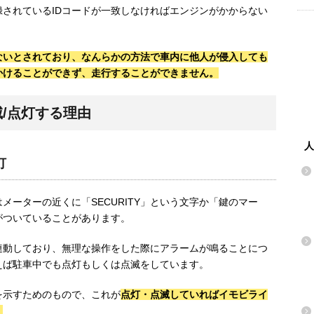
録されているIDコードが一致しなければエンジンがかからない
ないとされており、なんらかの方法で車内に他人が侵入しても
かけることができず、走行することができません。
/点灯する理由
人
灯
ーターの近くに「SECURITY」という文字か「鍵のマー
がついていることがあります。
連動しており、無理な操作をした際にアラームが鳴ることにつ
えば駐車中でも点灯もしくは点滅をしています。
を示すためのもので、これが
点灯・点滅していればイモビライ
。