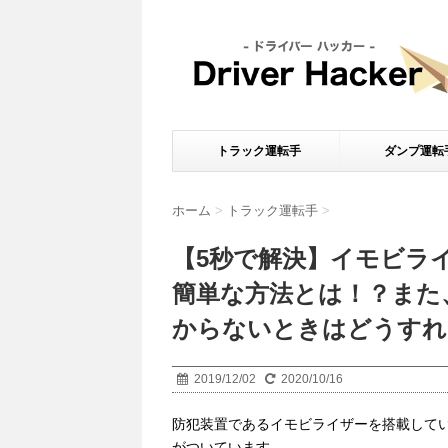
トラック運転手
ダンプ運転
ホーム
>
トラック運転手
>
【5秒で解決】イモビラ
簡単な方法とは！？また
からないときはどうすれ
2019/12/02
2020/10/16
防犯装置であるイモビライザーを搭載して
がついています。