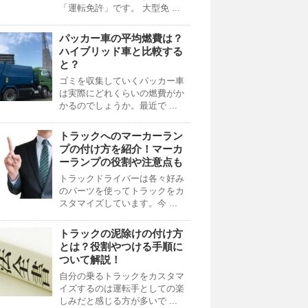
「運転免許」です。 大型免 ...
パッカー車の平均燃費は？
ハイブリッド車と比較する
と？
ゴミを収集していくパッカー車
は実際にどれくらいの燃費がか
かるのでしょうか。最近で ...
トラックへのマーカーラン
プの付け方を紹介！マーカ
ーランプの役割や注意点も
トラックドライバーは各々好み
のパーツを使ってトラックをカ
スタマイズしています。今 ...
トラックの泥除けの付け方
とは？役割やつける手順に
ついて解説！
自分の乗るトラックをカスタマ
イズするのは運転手としての楽
しみだと感じる方が多いで ...