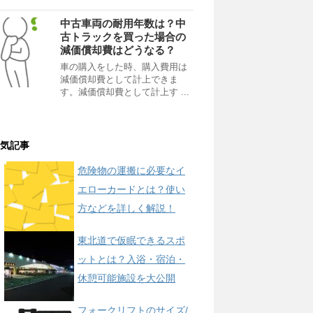
中古車両の耐用年数は？中
古トラックを買った場合の
減価償却費はどうなる？
車の購入をした時、購入費用は
減価償却費として計上できま
す。減価償却費として計上す ...
気記事
危険物の運搬に必要なイ
エローカードとは？使い
方などを詳しく解説！
東北道で仮眠できるスポ
ットとは？入浴・宿泊・
休憩可能施設を大公開
フォークリフトのサイズ/