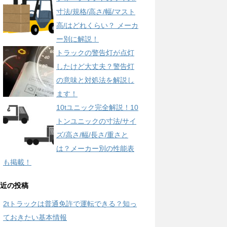
寸法/規格/高さ/幅/マスト
高/はどれくらい？ メーカ
ー別に解説！
トラックの警告灯が点灯
したけど大丈夫？警告灯
の意味と対処法を解説し
ます！
10tユニック完全解説！10
トンユニックの寸法/サイ
ズ/高さ/幅/長さ/重さと
は？メーカー別の性能表
も掲載！
近の投稿
2tトラックは普通免許で運転できる？知っ
ておきたい基本情報