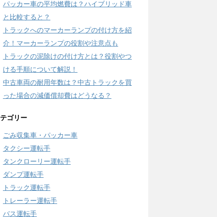
パッカー車の平均燃費は？ハイブリッド車
と比較すると？
トラックへのマーカーランプの付け方を紹
介！マーカーランプの役割や注意点も
トラックの泥除けの付け方とは？役割やつ
ける手順について解説！
中古車両の耐用年数は？中古トラックを買
った場合の減価償却費はどうなる？
テゴリー
ごみ収集車・パッカー車
タクシー運転手
タンクローリー運転手
ダンプ運転手
トラック運転手
トレーラー運転手
バス運転手