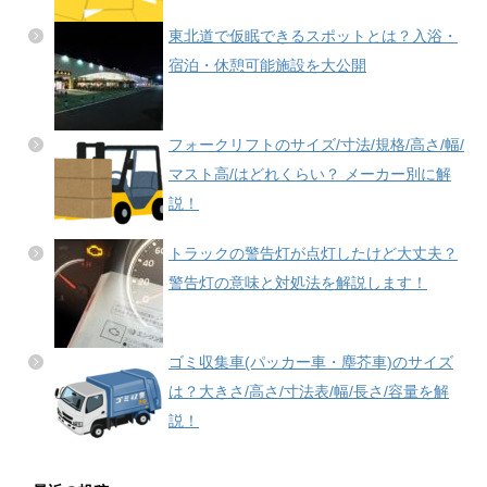
東北道で仮眠できるスポットとは？入浴・
宿泊・休憩可能施設を大公開
フォークリフトのサイズ/寸法/規格/高さ/幅/
マスト高/はどれくらい？ メーカー別に解
説！
トラックの警告灯が点灯したけど大丈夫？
警告灯の意味と対処法を解説します！
ゴミ収集車(パッカー車・塵芥車)のサイズ
は？大きさ/高さ/寸法表/幅/長さ/容量を解
説！