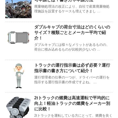
廃棄物処理法の改正により、自社で産業廃棄物処
理施設を設置するケースも増えてきまし ...
ダブルキャブの荷台寸法はどのくらいの
サイズ？種類ごととメーカー平均で紹
介！
ダブルキャブには様々なメリットがあるものの、
荷台に積み込めるものが比較的少ないの ...
トラックの運行指示書は必ず必要？運行
指示書の書き方について紹介！
運行管理者の仕事の一つが、ドライバーの運行を
指示する運行指示書の作成ですよね。 ...
2tトラックの燃費は高速運転で平均的に
向上！軽油トラックの燃費をメーカー別
に比較！
2tトラックを運転している方にとって、燃費を良く