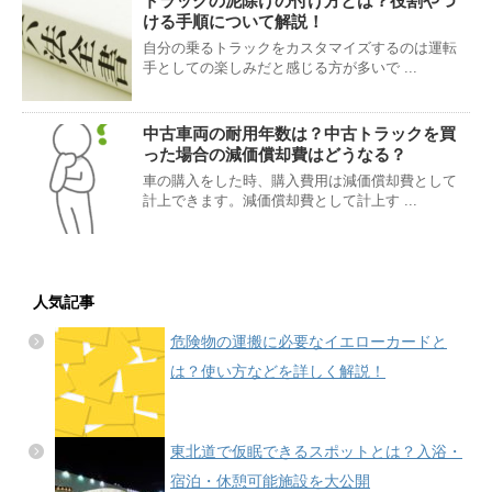
トラックの泥除けの付け方とは？役割やつ
ける手順について解説！
自分の乗るトラックをカスタマイズするのは運転
手としての楽しみだと感じる方が多いで ...
中古車両の耐用年数は？中古トラックを買
った場合の減価償却費はどうなる？
車の購入をした時、購入費用は減価償却費として
計上できます。減価償却費として計上す ...
人気記事
危険物の運搬に必要なイエローカードと
は？使い方などを詳しく解説！
東北道で仮眠できるスポットとは？入浴・
宿泊・休憩可能施設を大公開