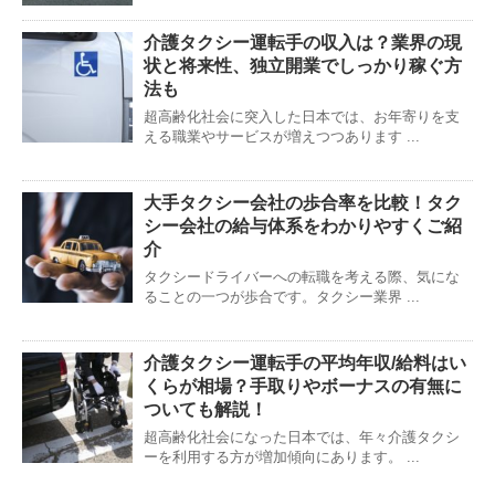
介護タクシー運転手の収入は？業界の現
状と将来性、独立開業でしっかり稼ぐ方
法も
超高齢化社会に突入した日本では、お年寄りを支
える職業やサービスが増えつつあります ...
大手タクシー会社の歩合率を比較！タク
シー会社の給与体系をわかりやすくご紹
介
タクシードライバーへの転職を考える際、気にな
ることの一つが歩合です。タクシー業界 ...
介護タクシー運転手の平均年収/給料はい
くらが相場？手取りやボーナスの有無に
ついても解説！
超高齢化社会になった日本では、年々介護タクシ
ーを利用する方が増加傾向にあります。 ...