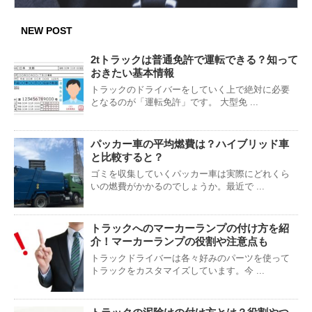
NEW POST
2tトラックは普通免許で運転できる？知って
おきたい基本情報
トラックのドライバーをしていく上で絶対に必要
となるのが「運転免許」です。 大型免 ...
パッカー車の平均燃費は？ハイブリッド車
と比較すると？
ゴミを収集していくパッカー車は実際にどれくら
いの燃費がかかるのでしょうか。最近で ...
トラックへのマーカーランプの付け方を紹
介！マーカーランプの役割や注意点も
トラックドライバーは各々好みのパーツを使って
トラックをカスタマイズしています。今 ...