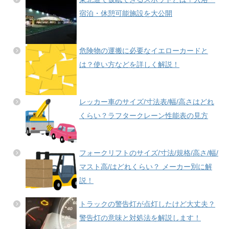
宿泊・休憩可能施設を大公開
危険物の運搬に必要なイエローカードと
は？使い方などを詳しく解説！
レッカー車のサイズ/寸法表/幅/高さはどれ
くらい？ラフタークレーン性能表の見方
フォークリフトのサイズ/寸法/規格/高さ/幅/
マスト高/はどれくらい？ メーカー別に解
説！
トラックの警告灯が点灯したけど大丈夫？
警告灯の意味と対処法を解説します！