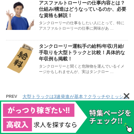
アスファルトローリーの仕事内容とは？
仕組み/構造はどうなっているのか、必要
な資格も解説！
タンクローリーの仕事をしたい人にとって、特に
アスファルトローリーの仕事に興味があ ...
タンクローリー運転手の給料/年収/月給/
手取りを大型トラックと比較！具体的な
年収例も掲載！
タンクローリーと聞くと危険物を運んでいるイメ
ージかもしれませんが、実はタンクロー ...
PREV
大型トラックは3速発進が基本？クラッチやミッショ
ンを傷めないコツ
NEXT
ゴミ収集車の志望動機はこう伝えるのがおすすめ！
転職面接で受けがいい伝え方