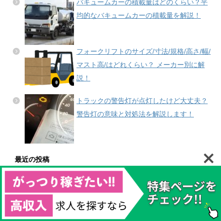
バキュームカーの積載量はどのくらい？平
均的なバキュームカーの積載量を解説！
フォークリフトのサイズ/寸法/規格/高さ/幅/
マスト高/はどれくらい？ メーカー別に解
説！
トラックの警告灯が点灯したけど大丈夫？
警告灯の意味と対処法を解説します！
最近の投稿
2tトラックは普通免許で運転できる？知っておきたい基本情
報
パッカー車の平均燃費は？ハイブリッド車と比較すると？
トラックへのマーカーランプの付け方を紹介！マーカーラン