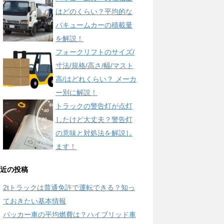
はどのくらい？平均的な
バキュームカーの積載量
を解説！
フォークリフトのサイズ/
寸法/規格/高さ/幅/マスト
高/はどれくらい？ メーカ
ー別に解説！
トラックの警告灯が点灯
したけど大丈夫？警告灯
の意味と対処法を解説し
ます！
近の投稿
2tトラックは普通免許で運転できる？知っ
ておきたい基本情報
パッカー車の平均燃費は？ハイブリッド車