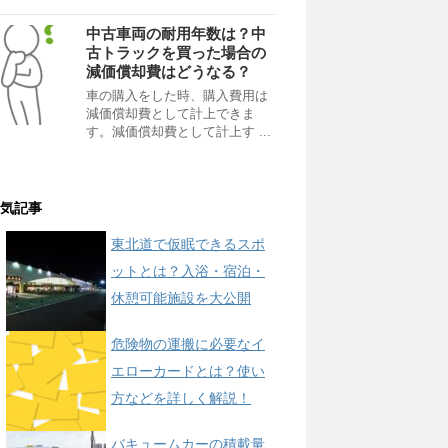
中古車両の耐用年数は？中
古トラックを買った場合の
減価償却費はどうなる？
車の購入をした時、購入費用は
減価償却費として計上できま
す。減価償却費として計上す ...
気記事
東北道で仮眠できるスポ
ットとは？入浴・宿泊・
休憩可能施設を大公開
危険物の運搬に必要なイ
エローカードとは？使い
方などを詳しく解説！
バキュームカーの積載量