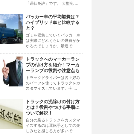
「運転免許」です。 大型免 ...
パッカー車の平均燃費は？
ハイブリッド車と比較する
と？
ゴミを収集していくパッカー車
は実際にどれくらいの燃費がか
かるのでしょうか。最近で ...
トラックへのマーカーラン
プの付け方を紹介！マーカ
ーランプの役割や注意点も
トラックドライバーは各々好み
のパーツを使ってトラックをカ
スタマイズしています。今 ...
トラックの泥除けの付け方
とは？役割やつける手順に
ついて解説！
自分の乗るトラックをカスタマ
イズするのは運転手としての楽
しみだと感じる方が多いで ...