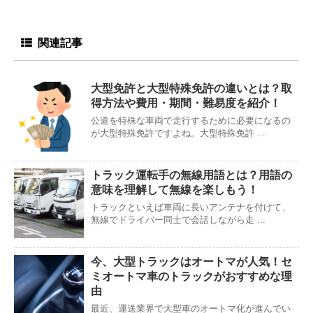
関連記事
大型免許と大型特殊免許の違いとは？取
得方法や費用・期間・難易度を紹介！
公道を特殊な車両で走行するために必要になるの
が大型特殊免許ですよね。大型特殊免許 ...
トラック運転手の無線用語とは？用語の
意味を理解して無線を楽しもう！
トラックといえば車両に長いアンテナを付けて、
無線でドライバー同士で会話しながら走 ...
今、大型トラックはオートマが人気！セ
ミオートマ車のトラックがおすすめな理
由
最近、運送業界で大型車のオートマ化が進んでい