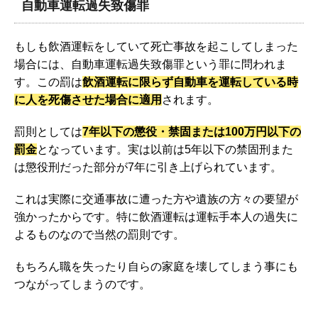
自動車運転過失致傷罪
もしも飲酒運転をしていて死亡事故を起こしてしまった
場合には、自動車運転過失致傷罪という罪に問われま
す。この罰は
飲酒運転に限らず自動車を運転している時
に人を死傷させた場合に適用
されます。
罰則としては
7年以下の懲役・禁固または100万円以下の
罰金
となっています。実は以前は5年以下の禁固刑また
は懲役刑だった部分が7年に引き上げられています。
これは実際に交通事故に遭った方や遺族の方々の要望が
強かったからです。特に飲酒運転は運転手本人の過失に
よるものなので当然の罰則です。
もちろん職を失ったり自らの家庭を壊してしまう事にも
つながってしまうのです。