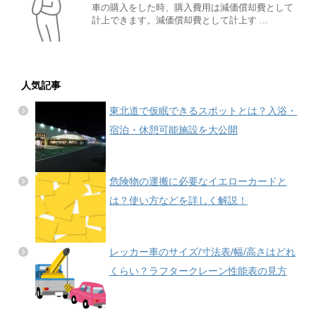
車の購入をした時、購入費用は減価償却費として
計上できます。減価償却費として計上す ...
人気記事
東北道で仮眠できるスポットとは？入浴・
宿泊・休憩可能施設を大公開
危険物の運搬に必要なイエローカードと
は？使い方などを詳しく解説！
レッカー車のサイズ/寸法表/幅/高さはどれ
くらい？ラフタークレーン性能表の見方