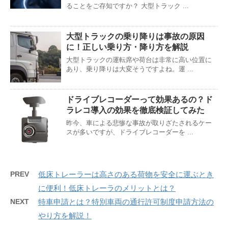
ることをご存知ですか？ 大型トラック ...
大型トラックの乗り降りは事故の原因
に！正しい乗り方・降り方を解説
大型トラックの運転席や荷台は非常に高い位置に
あり、乗り降りは大変そうですよね。運 ...
ドライブレコーダーって効果あるの？ド
ラレコ導入の効果を徹底検証してみた
昨今、車による悲惨な事故が取りざたされるケー
スが多いですが、ドライブレコーダーを ...
PREV
低床トレーラーは高さのある荷物を安全に運ぶとき
に便利！低床トレーラのメリットとは？
NEXT
特車申請とは？特別車両の通行許可制度申請方法の
やり方を解説！