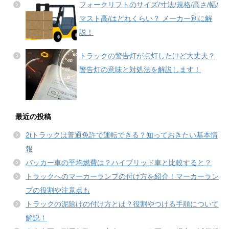
フォークリフトのサイズ/寸法/規格/高さ/幅/
マスト高/はどれくらい？ メーカー別に解
説！
トラックの警告灯が点灯したけど大丈夫？
警告灯の意味と対処法を解説します！
最近の投稿
2tトラックは普通免許で運転できる？知っておきたい基本情
報
パッカー車の平均燃費は？ハイブリッド車と比較すると？
トラックへのマーカーランプの付け方を紹介！マーカーラン
プの役割や注意点も
トラックの泥除けの付け方とは？役割やつける手順について
解説！