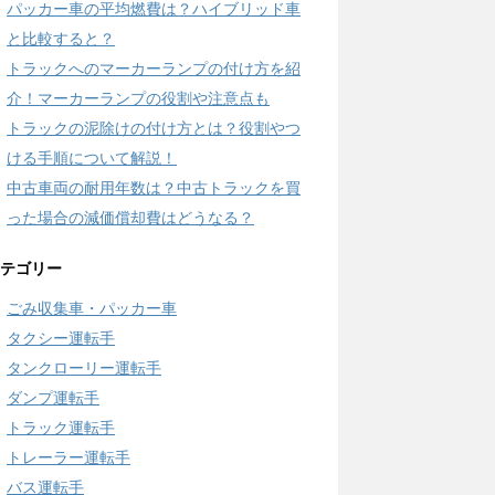
パッカー車の平均燃費は？ハイブリッド車
と比較すると？
トラックへのマーカーランプの付け方を紹
介！マーカーランプの役割や注意点も
トラックの泥除けの付け方とは？役割やつ
ける手順について解説！
中古車両の耐用年数は？中古トラックを買
った場合の減価償却費はどうなる？
テゴリー
ごみ収集車・パッカー車
タクシー運転手
タンクローリー運転手
ダンプ運転手
トラック運転手
トレーラー運転手
バス運転手