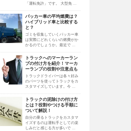
「運転免許」です。 大型免 ...
パッカー車の平均燃費は？
ハイブリッド車と比較する
と？
ゴミを収集していくパッカー車
は実際にどれくらいの燃費がか
かるのでしょうか。最近で ...
トラックへのマーカーラン
プの付け方を紹介！マーカ
ーランプの役割や注意点も
トラックドライバーは各々好み
のパーツを使ってトラックをカ
スタマイズしています。今 ...
トラックの泥除けの付け方
とは？役割やつける手順に
ついて解説！
自分の乗るトラックをカスタマ
イズするのは運転手としての楽
しみだと感じる方が多いで ...