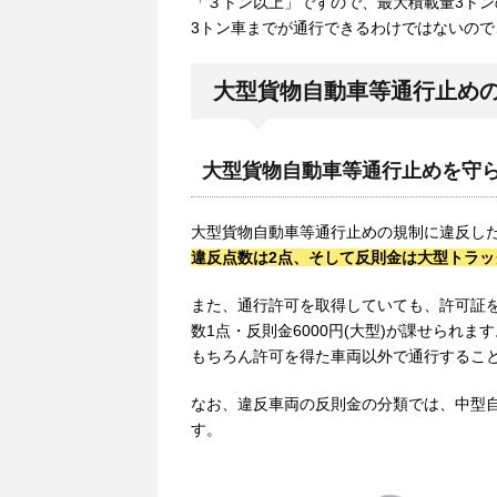
「３トン以上」ですので、最大積載量3トン
3トン車までが通行できるわけではないの
大型貨物自動車等通行止め
大型貨物自動車等通行止めを守
大型貨物自動車等通行止めの規制に違反し
違反点数は2点、そして反則金は大型トラック
また、通行許可を取得していても、許可証
数1点・反則金6000円(大型)が課せられます
もちろん許可を得た車両以外で通行するこ
なお、違反車両の反則金の分類では、中型
す。