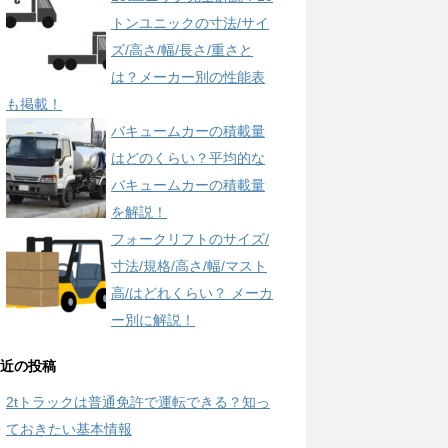
トンユニックの寸法/サイ
ズ/高さ/幅/長さ/重さと
は？メーカー別の性能表
も掲載！
バキュームカーの積載量
はどのくらい？平均的な
バキュームカーの積載量
を解説！
フォークリフトのサイズ/
寸法/規格/高さ/幅/マスト
高/はどれくらい？ メーカ
ー別に解説！
近の投稿
2tトラックは普通免許で運転できる？知っ
ておきたい基本情報