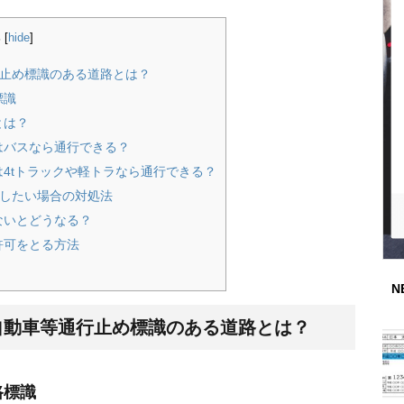
s
[
hide
]
止め標識のある道路とは？
標識
とは？
はバスなら通行できる？
4tトラックや軽トラなら通行できる？
したい場合の対処法
ないとどうなる？
許可をとる方法
N
自動車等通行止め標識のある道路とは？
路標識