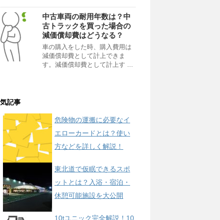
中古車両の耐用年数は？中
古トラックを買った場合の
減価償却費はどうなる？
車の購入をした時、購入費用は
減価償却費として計上できま
す。減価償却費として計上す ...
気記事
危険物の運搬に必要なイ
エローカードとは？使い
方などを詳しく解説！
東北道で仮眠できるスポ
ットとは？入浴・宿泊・
休憩可能施設を大公開
10tユニック完全解説！10