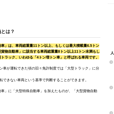
義とは？
車」は、車両総重量11トン以上、もしくは最大積載量6.5トン
貨物自動車」に該当する車両総重量8トン以上11トン未満もし
人
中型トラック、いわゆる「4トン増トン車」と呼ばれる車両です。
トン車が運転できた頃の旧々免許制度では「大型トラック」に分
運転できない車両という基準で判断することができます。
動車」に「大型特殊自動車」を加えたものが、「大型貨物自動