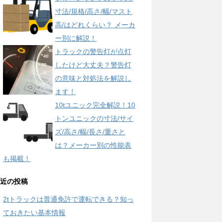
寸法/規格/高さ/幅/マスト
高/はどれくらい？ メーカ
ー別に解説！
トラックの警告灯が点灯
したけど大丈夫？警告灯
の意味と対処法を解説し
ます！
10tユニック完全解説！10
トンユニックの寸法/サイ
ズ/高さ/幅/長さ/重さと
は？メーカー別の性能表
も掲載！
近の投稿
2tトラックは普通免許で運転できる？知っ
ておきたい基本情報