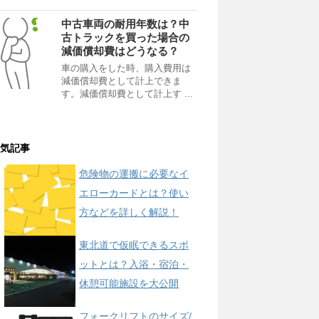
中古車両の耐用年数は？中
古トラックを買った場合の
減価償却費はどうなる？
車の購入をした時、購入費用は
減価償却費として計上できま
す。減価償却費として計上す ...
気記事
危険物の運搬に必要なイ
エローカードとは？使い
方などを詳しく解説！
東北道で仮眠できるスポ
ットとは？入浴・宿泊・
休憩可能施設を大公開
フォークリフトのサイズ/