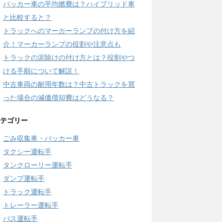
パッカー車の平均燃費は？ハイブリッド車
と比較すると？
トラックへのマーカーランプの付け方を紹
介！マーカーランプの役割や注意点も
トラックの泥除けの付け方とは？役割やつ
ける手順について解説！
中古車両の耐用年数は？中古トラックを買
った場合の減価償却費はどうなる？
テゴリー
ごみ収集車・パッカー車
タクシー運転手
タンクローリー運転手
ダンプ運転手
トラック運転手
トレーラー運転手
バス運転手