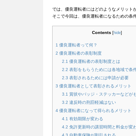
では、優良運転者にはどのようなメリット
そこで今回は、優良運転者になるための条
Contents
[
hide
]
1
優良運転者って何？
2
優良運転者の表彰制度
2.1
優良運転者の表彰制度とは
2.2
表彰をもらうためには各地域で条
2.3
表彰されるためには申請が必要
3
優良運転者として表彰されるメリット
3.1
賞状やバッジ・ステッカーなどが
3.2
違反時の刑罰軽減はない
4
優良運転者になって得られるメリット
4.1
有効期限が変わる
4.2
免許更新時の講習時間と料金が変
4.3
自動車保険が割引される