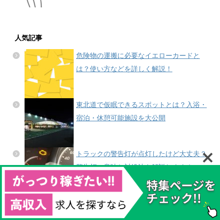
人気記事
危険物の運搬に必要なイエローカードと
は？使い方などを詳しく解説！
東北道で仮眠できるスポットとは？入浴・
宿泊・休憩可能施設を大公開
トラックの警告灯が点灯したけど大丈夫？
警告灯の意味と対処法を解説します！
フォークリフトのサイズ/寸法/規格/高さ/幅/
マスト高/はどれくらい？ メーカー別に解