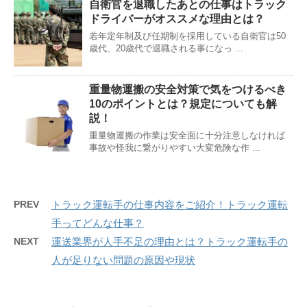
自衛官を退職したあとの仕事はトラック
ドライバーがオススメな理由とは？
若年定年制及び任期制を採用している自衛官は50
歳代、20歳代で退職される事になっ ...
重量物運搬の安全対策で気をつけるべき
10のポイントとは？規定についても解
説！
重量物運搬の作業は安全面に十分注意しなければ
事故や怪我に繋がりやすい大変危険な作 ...
PREV
トラック運転手の仕事内容をご紹介！トラック運転
手ってどんな仕事？
NEXT
運送業界が人手不足の理由とは？トラック運転手の
人が足りない問題の原因や現状