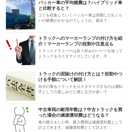
パッカー車の平均燃費は？ハイブリッド車
と比較すると？
ゴミを収集していくパッカー車は実際にどれくら
いの燃費がかかるのでしょうか。最近で ...
トラックへのマーカーランプの付け方を紹
介！マーカーランプの役割や注意点も
トラックドライバーは各々好みのパーツを使って
トラックをカスタマイズしています。今 ...
トラックの泥除けの付け方とは？役割やつ
ける手順について解説！
自分の乗るトラックをカスタマイズするのは運転
手としての楽しみだと感じる方が多いで ...
中古車両の耐用年数は？中古トラックを買
った場合の減価償却費はどうなる？
車の購入をした時、購入費用は減価償却費として
計上できます。減価償却費として計上す ...