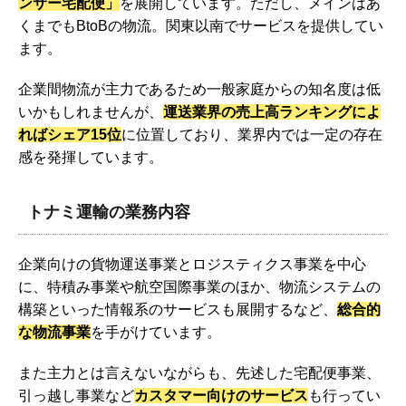
ンサー宅配便」
を展開しています。ただし、メインはあ
くまでもBtoBの物流。関東以南でサービスを提供してい
ます。
企業間物流が主力であるため一般家庭からの知名度は低
いかもしれませんが、
運送業界の売上高ランキングによ
ればシェア15位
に位置しており、業界内では一定の存在
感を発揮しています。
トナミ運輸の業務内容
企業向けの貨物運送事業とロジスティクス事業を中心
に、特積み事業や航空国際事業のほか、物流システムの
構築といった情報系のサービスも展開するなど、
総合的
な物流事業
を手がけています。
また主力とは言えないながらも、先述した宅配便事業、
引っ越し事業など
カスタマー向けのサービス
も行ってい