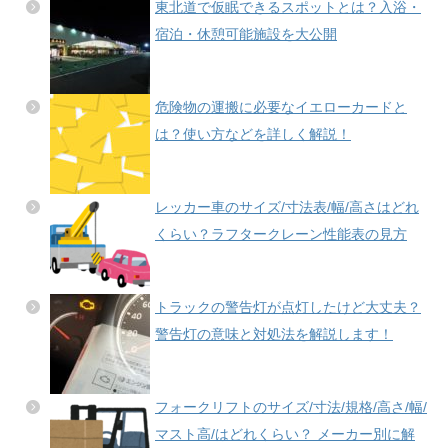
東北道で仮眠できるスポットとは？入浴・
宿泊・休憩可能施設を大公開
危険物の運搬に必要なイエローカードと
は？使い方などを詳しく解説！
レッカー車のサイズ/寸法表/幅/高さはどれ
くらい？ラフタークレーン性能表の見方
トラックの警告灯が点灯したけど大丈夫？
警告灯の意味と対処法を解説します！
フォークリフトのサイズ/寸法/規格/高さ/幅/
マスト高/はどれくらい？ メーカー別に解