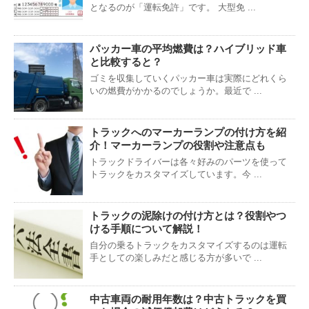
となるのが「運転免許」です。 大型免 ...
パッカー車の平均燃費は？ハイブリッド車
と比較すると？
ゴミを収集していくパッカー車は実際にどれくら
いの燃費がかかるのでしょうか。最近で ...
トラックへのマーカーランプの付け方を紹
介！マーカーランプの役割や注意点も
トラックドライバーは各々好みのパーツを使って
トラックをカスタマイズしています。今 ...
トラックの泥除けの付け方とは？役割やつ
ける手順について解説！
自分の乗るトラックをカスタマイズするのは運転
手としての楽しみだと感じる方が多いで ...
中古車両の耐用年数は？中古トラックを買