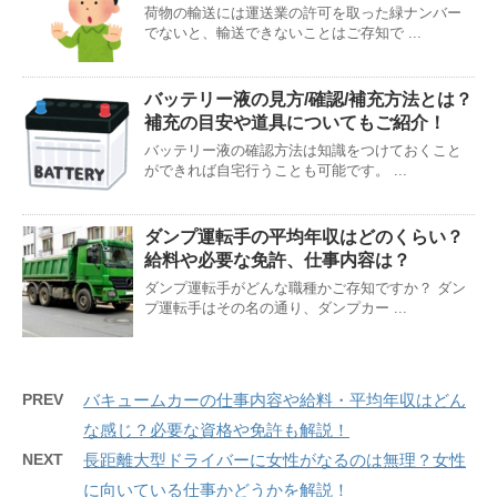
荷物の輸送には運送業の許可を取った緑ナンバー
でないと、輸送できないことはご存知で ...
バッテリー液の見方/確認/補充方法とは？
補充の目安や道具についてもご紹介！
バッテリー液の確認方法は知識をつけておくこと
ができれば自宅行うことも可能です。 ...
ダンプ運転手の平均年収はどのくらい？
給料や必要な免許、仕事内容は？
ダンプ運転手がどんな職種かご存知ですか？ ダン
プ運転手はその名の通り、ダンプカー ...
PREV
バキュームカーの仕事内容や給料・平均年収はどん
な感じ？必要な資格や免許も解説！
NEXT
長距離大型ドライバーに女性がなるのは無理？女性
に向いている仕事かどうかを解説！