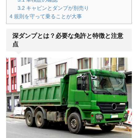
3.2
キャビンとダンプが別売り
4
規則を守って乗ることが大事
深ダンプとは？必要な免許と特徴と注意
点