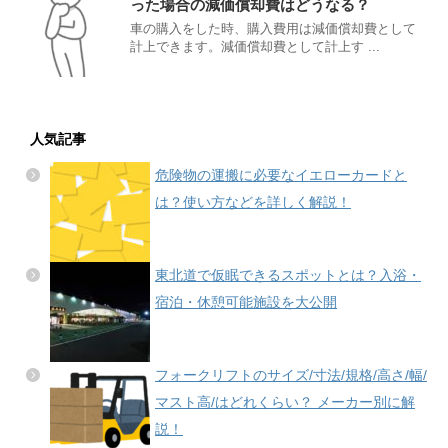
った場合の減価償却費はどうなる？
車の購入をした時、購入費用は減価償却費として
計上できます。減価償却費として計上す ...
人気記事
危険物の運搬に必要なイエローカードと
は？使い方などを詳しく解説！
東北道で仮眠できるスポットとは？入浴・
宿泊・休憩可能施設を大公開
フォークリフトのサイズ/寸法/規格/高さ/幅/
マスト高/はどれくらい？ メーカー別に解
説！