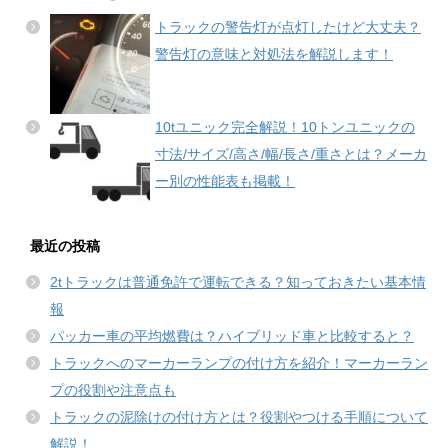
トラックの警告灯が点灯したけど大丈夫？
警告灯の意味と対処法を解説します！
10tユニック完全解説！10トンユニックの
寸法/サイズ/高さ/幅/長さ/重さとは？メーカ
ー別の性能表も掲載！
最近の投稿
2tトラックは普通免許で運転できる？知っておきたい基本情
報
パッカー車の平均燃費は？ハイブリッド車と比較すると？
トラックへのマーカーランプの付け方を紹介！マーカーラン
プの役割や注意点も
トラックの泥除けの付け方とは？役割やつける手順について
解説！